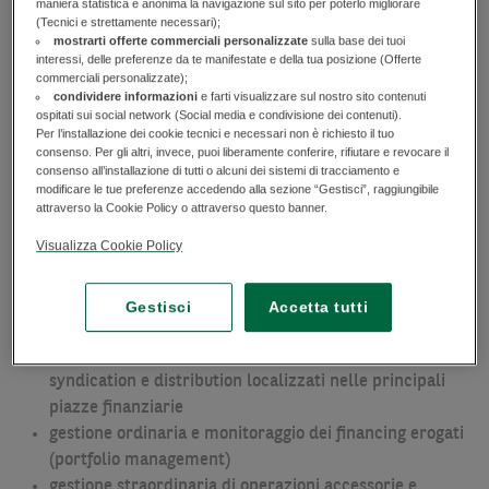
un track record di operazioni di successo
maniera statistica e anonima la navigazione sul sito per poterlo migliorare
(Tecnici e strettamente necessari);
con l'aiuto del network BNL per i rapporti quotidiani e
mostrarti offerte commerciali personalizzate
sulla base dei tuoi
di BNP Paribas per le competenze specialistiche
interessi, delle preferenze da te manifestate e della tua posizione (Offerte
commerciali personalizzate);
I servizi offerti coprono tutte le fasi di un
Leveraged Buy-
condividere informazioni
e farti visualizzare sul nostro sito contenuti
ospitati sui social network (Social media e condivisione dei contenuti).
out
(
LBO
):
Per l’installazione dei cookie tecnici e necessari non è richiesto il tuo
consenso. Per gli altri, invece, puoi liberamente conferire, rifiutare e revocare il
origination tramite una gestione su base continuativa
consenso all’installazione di tutti o alcuni dei sistemi di tracciamento e
modificare le tue preferenze accedendo alla sezione “Gestisci”, raggiungibile
della relazione con i maggiori financial sponsor
attraverso la Cookie Policy o attraverso questo banner.
(coverage)
Visualizza Cookie Policy
organizzazione, structuring e execution dell’operazione
fino all’erogazione del financing (valutazione del
credito, due diligence, legal documentation, garanzie)
Gestisci
Accetta tutti
supporto alla collocazione e distribuzione del debito
sottoscritto, insieme ai team dedicati all’attività di
syndication e distribution localizzati nelle principali
piazze finanziarie
gestione ordinaria e monitoraggio dei financing erogati
(portfolio management)
gestione straordinaria di operazioni accessorie e