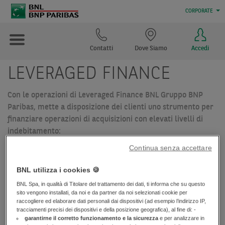
CORPORATE
Contatti
Dove Siamo
Accedi
LEVERAGED FINANCE
Con le operazioni di Leveraged Finance BNL Gruppo BNP
Paribas, mette a disposizione dei clienti uno strumento per
finanziare operazioni di acquisizioni con elevati livelli di
indebitamento:
Continua senza accettare
preservando l’equilibrio tra fonti e impieghi e
garantendo la copertura di investimenti a medio lungo
BNL utilizza i cookies 🍪
termine con finanziamenti della stessa durata
BNL Spa, in qualità di Titolare del trattamento dei dati, ti informa che su questo
usufruendo di una soluzione personalizzata studiata da
sito vengono installati, da noi e da partner da noi selezionati cookie per
un team di specialisti
raccogliere ed elaborare dati personali dai dispositivi (ad esempio l’indirizzo IP,
tracciamenti precisi dei dispositivi e della posizione geografica), al fine di: -
con la garanzia di un servizio di alto valore garantito da
garantirne il corretto funzionamento e la sicurezza
e per analizzare in