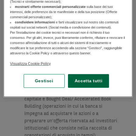
(Tecnici e strettamente necessari);
quotazione in Borsa e per supportare i clienti in
mostrarti offerte commerciali personalizzate
sulla base dei tuoi
interessi, delle preferenze da te manifestate e della tua posizione (Offerte
tutte le fasi, da quelle iniziali di analisi e
commerciali personalizzate);
valutazione, a quelle successive di strutturazione
condividere informazioni
e farti visualizzare sul nostro sito contenuti
ospitati sui social network (Social media e condivisione dei contenuti).
delle operazioni e di distribuzione dei titoli
Per l’installazione dei cookie tecnici e necessari non è richiesto il tuo
emessi.
consenso. Per gli altri, invece, puoi liberamente conferire, rifiutare e revocare il
consenso all’installazione di tutti o alcuni dei sistemi di tracciamento e
modificare le tue preferenze accedendo alla sezione “Gestisci”, raggiungibile
In particolare, i differenti team specializzati sono
attraverso la Cookie Policy o attraverso questo banner.
in grado di offrire i servizi di:
Visualizza Cookie Policy
Placement
, Initial Public Offering (IPO) e
Private Placement di azioni e di obbligazioni
Gestisci
Accetta tutti
convertibili
Underwriting
, operazioni di aumento di
capitale e Bought Deal/ Accelerated Book
Building (operazioni in cui la banca si
impegna ad acquistare le azioni o a
preparare un'offerta riservata ad investitori
istituzionali che consiste nella raccolta di
prenotazioni di acquisto in tempi)