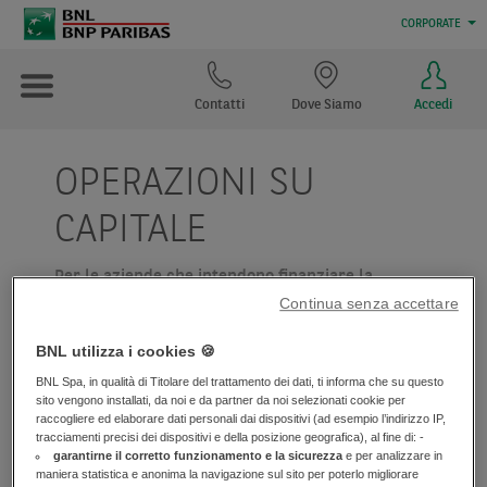
CORPORATE
Contatti
Dove Siamo
Accedi
OPERAZIONI SU
CAPITALE
Per le aziende che intendono finanziare la
propria crescita mediate emissioni azionarie, o
Continua senza accettare
che intendono raccogliere in maniera diretta
BNL utilizza i cookies 🍪
capitale di rischio e capitale di debito, BNL è in
grado di assistere le società clienti nelle
BNL Spa, in qualità di Titolare del trattamento dei dati, ti informa che su questo
sito vengono installati, da noi e da partner da noi selezionati cookie per
operazioni di accesso ai mercati azionari e nella
raccogliere ed elaborare dati personali dai dispositivi (ad esempio l’indirizzo IP,
gestione della propria permanenza sugli
tracciamenti precisi dei dispositivi e della posizione geografica), al fine di: -
garantirne il corretto funzionamento e la sicurezza
e per analizzare in
stessiBNL è in grado di offrire un servizio
maniera statistica e anonima la navigazione sul sito per poterlo migliorare
completo di project management per la