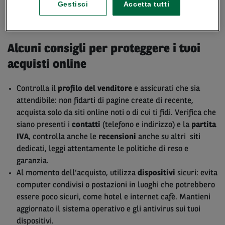
Gestisci
Accetta tutti
Vediamo come difendersi da questo tipo di truffe.
Alcuni consigli per proteggere i tuoi
acquisti online
Controlla il
profilo del
venditore
e assicurati che sia
attendibile: non fidarti di pagine create di recente,
acquista solo da siti online noti o di cui ti fidi. Verifica che
siano presenti i
contatti
(telefono e indirizzo) e la
partita
IVA
, controlla anche le
recensioni
anche su altri siti
dedicati, leggi attentamente le politiche di reso e
garanzia.
Al momento dell’acquisto, utilizza
dispositivi
sicuri: evita
computer condivisi o postazioni in luoghi che potrebbero
essere poco sicuri, come hotel e internet cafè. Mantieni
aggiornato il sistema operativo e gli antivirus sui tuoi
dispositivi.