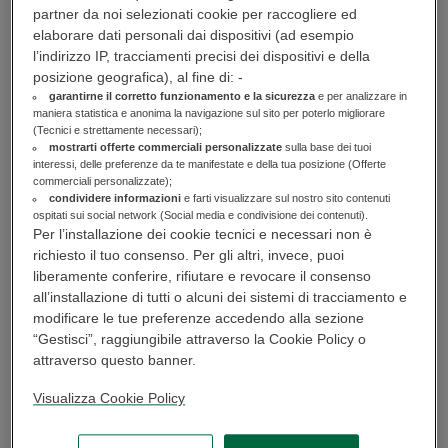
partner da noi selezionati cookie per raccogliere ed
elaborare dati personali dai dispositivi (ad esempio
l’indirizzo IP, tracciamenti precisi dei dispositivi e della
posizione geografica), al fine di: -
Le false vendite sui social
garantirne il corretto funzionamento e la sicurezza
e per analizzare in
maniera statistica e anonima la navigazione sul sito per poterlo migliorare
(Tecnici e strettamente necessari);
mostrarti offerte commerciali personalizzate
sulla base dei tuoi
interessi, delle preferenze da te manifestate e della tua posizione (Offerte
Su Facebook, Instagram e TikTok è possibile imbattersi in post che
commerciali personalizzate);
pubblicizzano la
vendita di prodotti di vario genere a prezzi molto
condividere informazioni
e farti visualizzare sul nostro sito contenuti
allettanti
. Cliccando sull’annuncio si atterra sulla pagina social del
ospitati sui social network (Social media e condivisione dei contenuti).
negozio online, ricca di offerte interessanti e supportata da
Per l’installazione dei cookie tecnici e necessari non è
centinaia di “mi piace” e commenti positivi.
richiesto il tuo consenso. Per gli altri, invece, puoi
liberamente conferire, rifiutare e revocare il consenso
Bisogna essere consapevoli che
potrebbe anche trattarsi di pagine
all’installazione di tutti o alcuni dei sistemi di tracciamento e
fraudolente
, contenenti feedback falsi o manipolati: le recensioni
modificare le tue preferenze accedendo alla sezione
potrebbero non essere opera di utenti reali, e sotto le inserzioni
“Gestisci”, raggiungibile attraverso la Cookie Policy o
potrebbe essere mostrato un numero di commenti maggiore dei
attraverso questo banner.
contributi realmente
visibili
. I truffatori che creano profili social - a
volte collegati anche a falsi siti web - di questi negozi fantasma
fanno di tutto per aumentare la credibilità degli annunci, sapendo
Visualizza Cookie Policy
che l’illusione del consenso crea fiducia e spinge a comprare senza
verificare la sicurezza della piattaforma pubblicizzata.